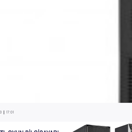
|
13
17:01