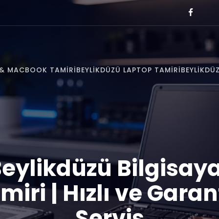
E & MACBOOK TAMIRI
BEYLIKDÜZÜ LAPTOP TAMIRI
BEYLIKDÜZ
eylikdüzü Bilgisay
miri | Hızlı ve Garant
Servis