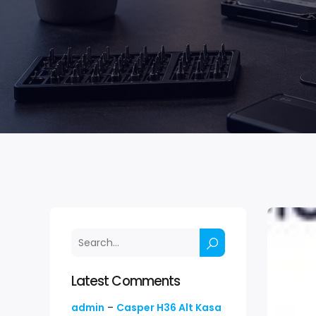
Latest Comments
admin
–
Casper H36 Alt Kasa