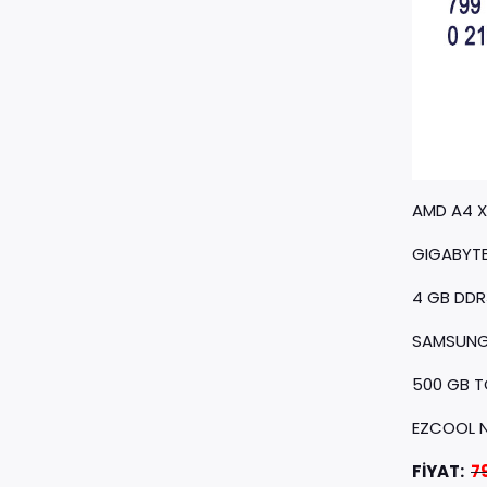
AMD A4 X
GIGABYTE
4 GB DDR
SAMSUNG
500 GB T
EZCOOL 
FİYAT:
7