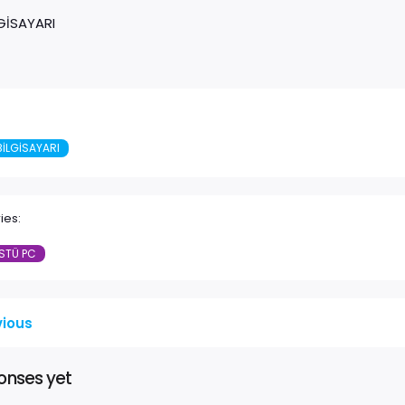
GİSAYARI
ILGISAYARI
ies:
STÜ PC
vious
onses yet