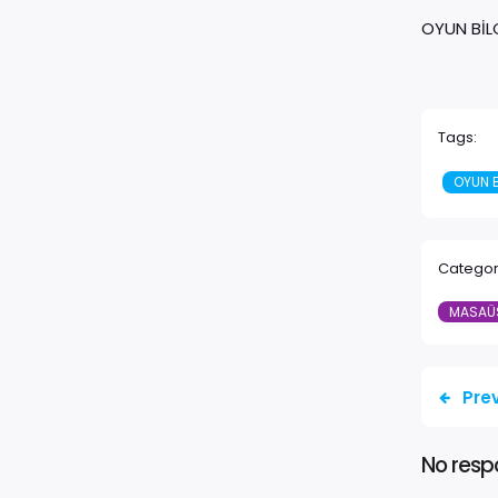
OYUN BİL
Tags:
OYUN B
Categor
MASAÜ
Pre
No resp