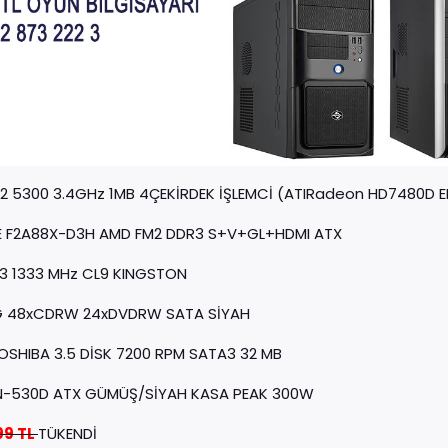
2 5300 3.4GHz 1MB 4ÇEKİRDEK İŞLEMCİ (ATIRadeon HD7480D EK
 F2A88X-D3H AMD FM2 DDR3 S+V+GL+HDMI ATX
3 1333 MHz CL9 KINGSTON
 48xCDRW 24xDVDRW SATA SİYAH
OSHIBA 3.5 DİSK 7200 RPM SATA3 32 MB
N-530D ATX GÜMÜŞ/SİYAH KASA PEAK 300W
99 TL
TÜKENDİ