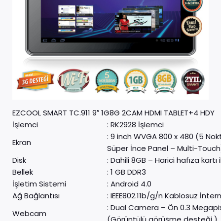
EZCOOL SMART TC.911 9″ 1G8G 2CAM HDMI TABLET+4 HDY
İşlemci
: RK2928 İşlemci
: 9 inch WVGA 800 x 480 (5 No
Ekran
Süper İnce Panel – Multi-Touch
Disk
: Dahili 8GB – Harici hafıza kartı 
Bellek
: 1 GB DDR3
İşletim Sistemi
: Android 4.0
Ağ Bağlantısı
: IEEE802.11b/g/n Kablosuz İnter
: Dual Camera – Ön 0.3 Megapix
Webcam
(Görüntülü görüşme desteği )