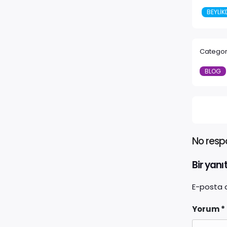
BEYLIK
Categor
BLOG
No resp
Bir yanı
E-posta 
Yorum
*