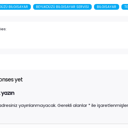
DÜZÜ BILGISAYAR
BEYLIKDÜZÜ BILGISAYAR SERVISI
BILGISAYAR
TE
ies:
onses yet
t yazın
adresiniz yayınlanmayacak.
Gerekli alanlar
*
ile işaretlenmişler