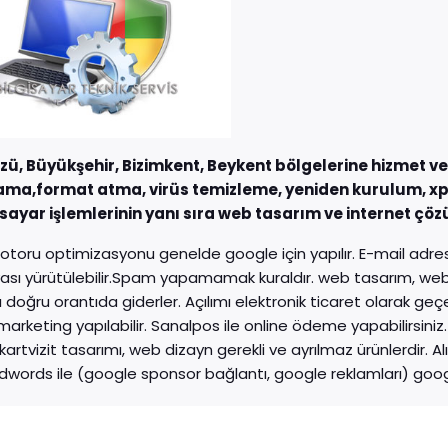
zü, Büyükşehir, Bizimkent, Beykent bölgelerine hizmet ve
ma,format atma, virüs temizleme, yeniden kurulum, xp 
gisayar işlemlerinin yanı sıra web tasarım ve internet çö
oru optimizasyonu genelde google için yapılır. E-mail adresle
ı yürütülebilir.Spam yapamamak kuraldır. web tasarım, web di
ı doğru orantıda giderler. Açılımı elektronik ticaret olarak geç
 marketing yapılabilir. Sanalpos ile online ödeme yapabilirsin
 kartvizit tasarımı, web dizayn gerekli ve ayrılmaz ürünlerdir. 
words ile (google sponsor bağlantı, google reklamları) googl