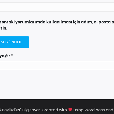
sonraki yorumlarımda kullanılması için adım, e-posta a
sin.
 ye@r
*
 Beylikdüzü Bilgisayar. Created with
using WordPress an