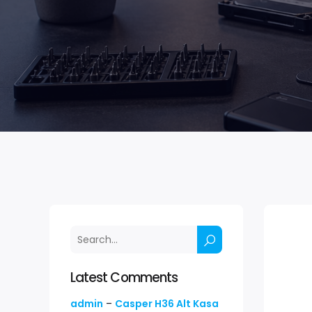
Latest Comments
admin
–
Casper H36 Alt Kasa