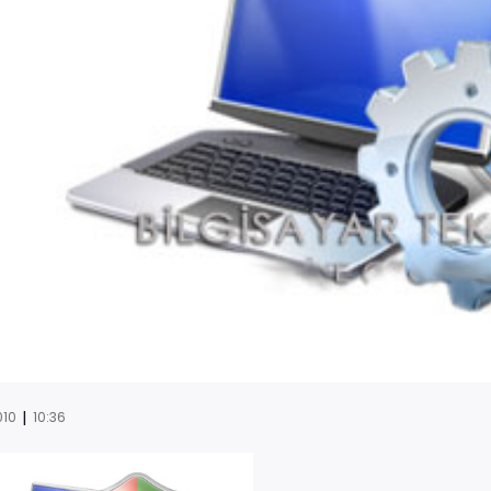
|
010
10:36