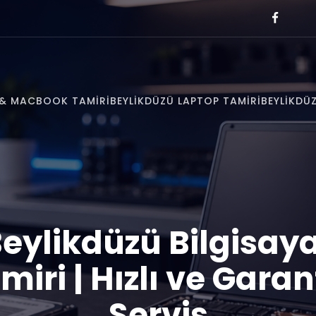
E & MACBOOK TAMIRI
BEYLIKDÜZÜ LAPTOP TAMIRI
BEYLIKDÜZ
eylikdüzü Bilgisay
miri | Hızlı ve Garant
Servis