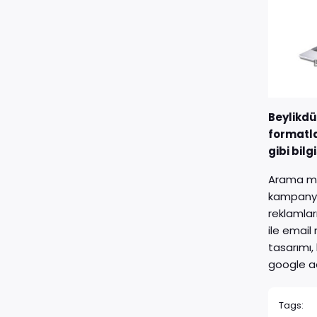
Beylikdü
formatla
gibi bil
Arama mot
kampanyas
reklamlar
ile email
tasarımı,
google ad
Tags: