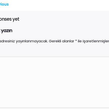
vious
onses yet
t yazın
adresiniz yayınlanmayacak.
Gerekli alanlar
*
ile işaretlenmişler