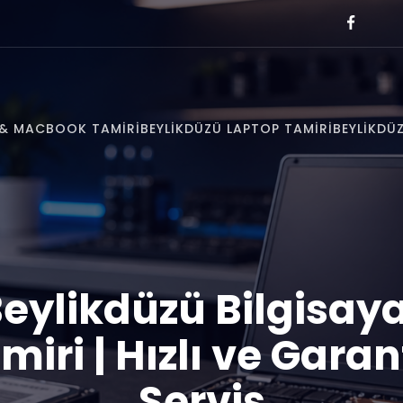
E & MACBOOK TAMIRI
BEYLIKDÜZÜ LAPTOP TAMIRI
BEYLIKDÜZ
eylikdüzü Bilgisay
miri | Hızlı ve Garant
Servis