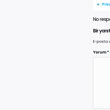
Pre
No resp
Bir yanı
E-posta 
Yorum
*