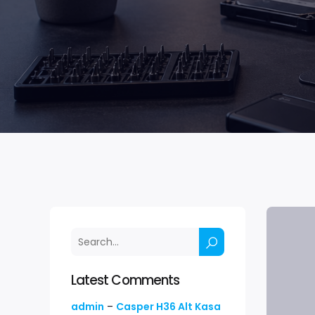
Latest Comments
admin
–
Casper H36 Alt Kasa