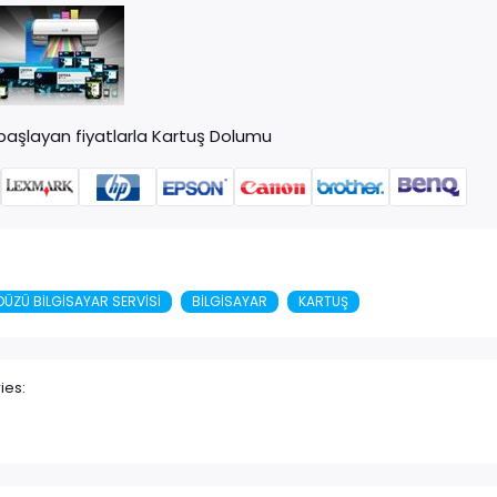
başlayan fiyatlarla Kartuş Dolumu
DÜZÜ BILGISAYAR SERVISI
BILGISAYAR
KARTUŞ
ies: