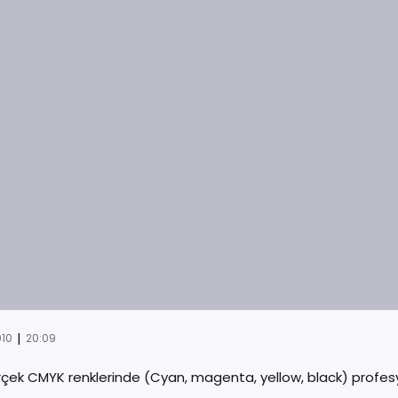
|
010
20:09
çek CMYK renklerinde (Cyan, magenta, yellow, black) profes